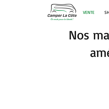
VENTE
S
Nos ma
amé