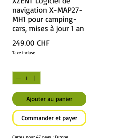
XZENT Logiciel de
navigation X-MAP27-
MH1 pour camping-
cars, mises à jour 1 an
Prix
249.00 CHF
Taxe Incluse
Quantité
*
Ajouter au panier
Commander et payer
Cartes pour 47 pays : Europe