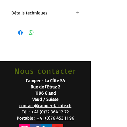
Détails techniques
Couleur
gris
Largeur
60 cm
Profondeur
40 cm
Couleur du
argent
produit
Nous contacter
Hauteur
0,8 cm
Camper - La Côte SA
Rue de l'Etraz 2
Matériau
PP
1196 Gland
Polypropylène
Vaud / Suisse
contact@camper-lacote.ch
Tél :
+41 (0)22 364 12 72
Portable :
+41 (0)76 453 11 96