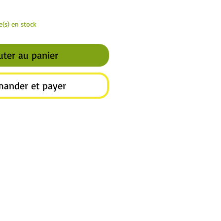
le(s) en stock
uter au panier
ander et payer