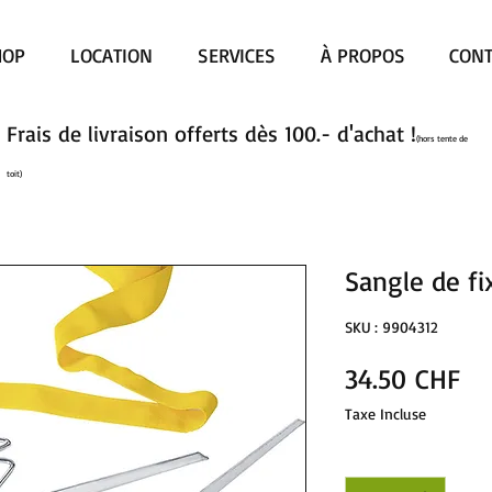
HOP
LOCATION
SERVICES
À PROPOS
CONT
Frais de livraison offerts dès 100.- d'achat !
(hors tente de
toit)
Sangle de f
SKU : 9904312
Pri
34.50 CHF
Taxe Incluse
Quantité
*