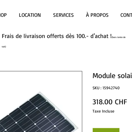
HOP
LOCATION
SERVICES
À PROPOS
CONT
Frais de livraison offerts dès 100.- d'achat !
(hors tente de
toit)
Module sola
SKU : 15942740
P
318.00 CHF
Taxe Incluse
Quantité
*