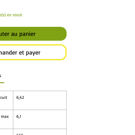
le(s) en stock
uter au panier
ander et payer
s
cuit
6,42
e max
6,1