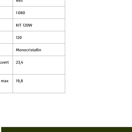
665
1 080
KIT 120W
120
Monocristallin
uvert
23,4
e max
19,8