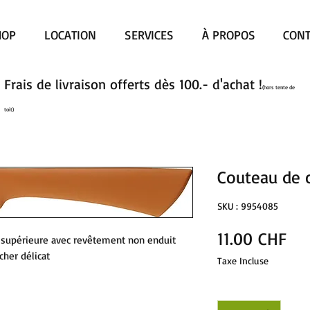
HOP
LOCATION
SERVICES
À PROPOS
CONT
Frais de livraison offerts dès 100.- d'achat !
(hors tente de
toit)
Couteau de c
SKU : 9954085
Pri
11.00 CHF
supérieure avec revêtement non enduit
her délicat
Taxe Incluse
Quantité
*