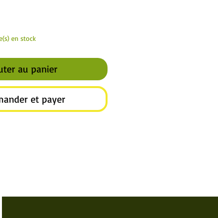
le(s) en stock
uter au panier
ander et payer