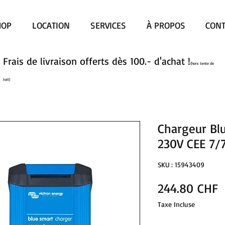
HOP
LOCATION
SERVICES
À PROPOS
CONT
Frais de livraison offerts dès 100.- d'achat !
(hors tente de
toit)
Chargeur Bl
230V CEE 7/
SKU : 15943409
P
244.80 CHF
Taxe Incluse
Quantité
*