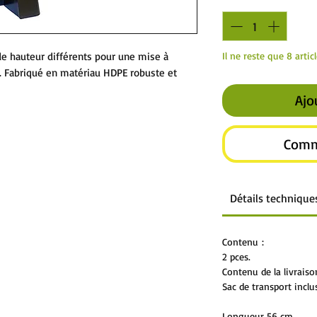
Il ne reste que 8 artic
de hauteur différents pour une mise à
r. Fabriqué en matériau HDPE robuste et
Ajo
Comm
Détails technique
Contenu :
2 pces.
Contenu de la livraiso
Sac de transport inclu
Longueur 56 cm