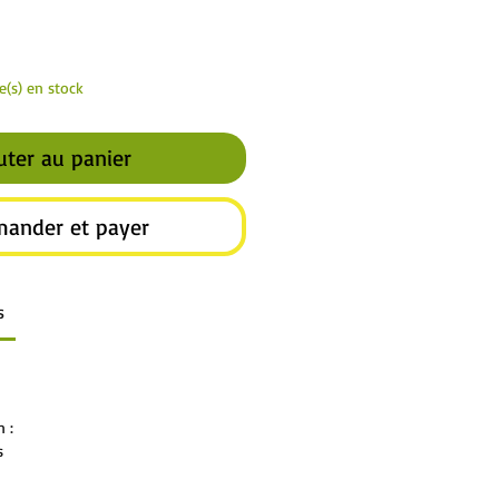
le(s) en stock
uter au panier
ander et payer
s
n :
s