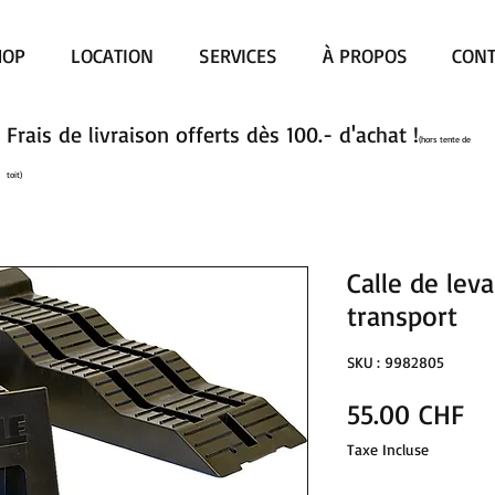
HOP
LOCATION
SERVICES
À PROPOS
CONT
Frais de livraison offerts dès 100.- d'achat !
(hors tente de
toit)
Calle de lev
transport
SKU : 9982805
Pr
55.00 CHF
Taxe Incluse
Quantité
*