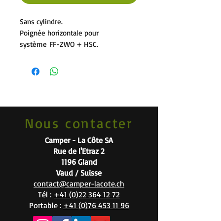
Sans cylindre.
Poignée horizontale pour
système FF-ZWO + HSC.
Nous contacter
Camper - La Côte SA
Rue de l'Etraz 2
1196 Gland
Vaud / Suisse
contact@camper-lacote.ch
Tél :
+41 (0)22 364 12 72
Portable :
+41 (0)76 453 11 96