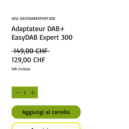
SKU: EASYDABEXPERT300
Adaptateur DAB+
EasyDAB Expert 300
Prezzo
 149,00 CHF 
Prezzo
regolare
129,00 CHF
scontato
IVA inclusa
Quantità
*
Aggiungi al carrello