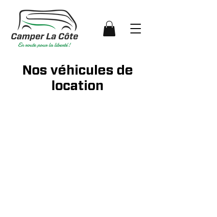
Nos véhicules de
location
​Informations utiles :
La semaine s'étend du vendredi après-
midi au vendredi matin suivant (6.5
jours/semaine)
La haute saison commence le 24 juin
2022 et se termine le 19 août 2022
Les vacances scolaires de Pâques et
d'automne sont considérées comme
haute saison
Les longs week-ends sont considérés