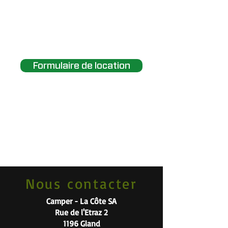
bonheur ? Remplissez notre
formulaire de réservation et
nous reviendrons vers vous
avec une proposition !
Formulaire de location
Nous contacter
Camper - La Côte SA
Rue de l'Etraz 2
1196 Gland