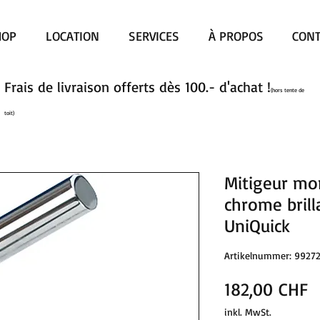
HOP
LOCATION
SERVICES
À PROPOS
CONT
Frais de livraison offerts dès 100.- d'achat !
(hors tente de
toit)
Mitigeur mo
chrome brill
UniQuick
Artikelnummer: 9927
P
182,00 CHF
inkl. MwSt.