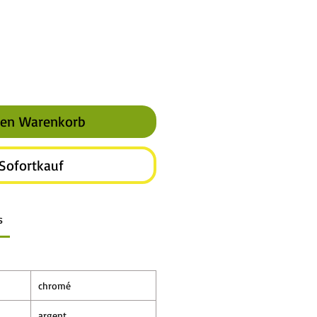
den Warenkorb
Sofortkauf
s
chromé
argent