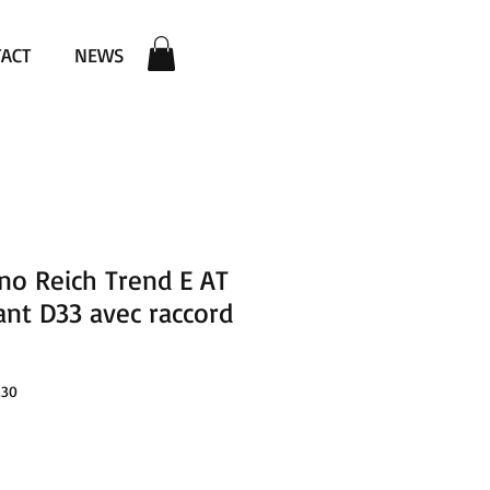
ACT
NEWS
no Reich Trend E AT
ant D33 avec raccord
230
reis