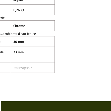
0,26 kg
rie
Chrome
 & robinets d'eau froide
e
30 mm
 de
33 mm
Interrupteur