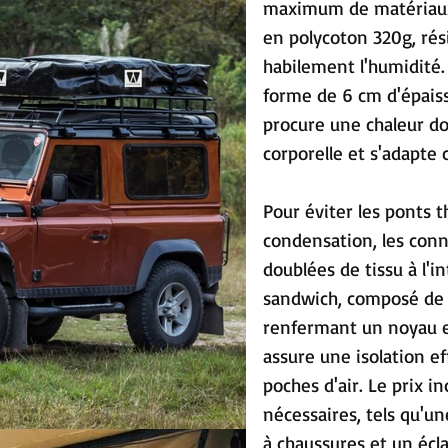
maximum de matériaux r
en polycoton 320g, rés
habilement l'humidité
forme de 6 cm d'épais
procure une chaleur do
corporelle et s'adapte
Pour éviter les ponts 
condensation, les conn
doublées de tissu à l'in
sandwich, composé de
renfermant un noyau en
assure une isolation ef
poches d'air. Le prix in
nécessaires, tels qu'un
à chaussures et un écla