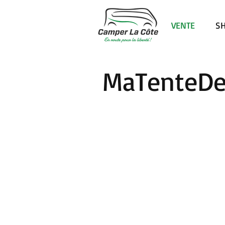
VENTE
S
MaTenteDeT