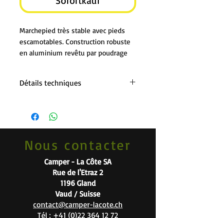
Sofortkauf
Marchepied très stable avec pieds
escamotables. Construction robuste
en aluminium revêtu par poudrage
Détails techniques
Capacité de charge
150 kg
Largeur
48 cm
Nous contacter
Largeur du paquet
48 cm
Camper - La Côte SA
Hauteur
23 cm
Rue de l'Etraz 2
1196 Gland
Hauteur du paquet
7 cm
Vaud / Suisse
contact@camper-lacote.ch
Matériau
Aluminium
Tél :
+41 (0)22 364 12 72