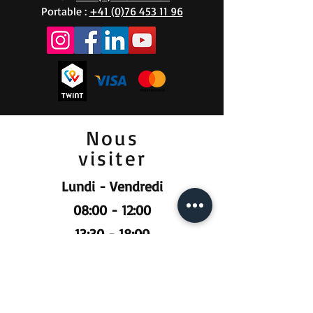
Portable :
+41 (0)76 453 11 96
Poids net sans
2,65 kg
emballage
Profondeur
30 cm
Profondeur du
30 cm
paquet
Nous
visiter
Lundi - Vendredi
08:00 - 12:00
13:30 - 18:00
Samedi
09:00 - 12:00
Prendre RDV :