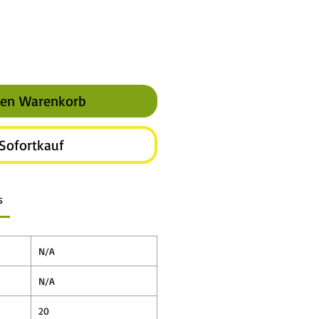
den Warenkorb
Sofortkauf
s
N/A
N/A
20