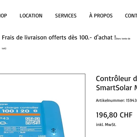
HOP
LOCATION
SERVICES
À PROPOS
CONT
Frais de livraison offerts dès 100.- d'achat !
(hors tente de
toit)
Contrôleur d
SmartSolar 
Artikelnummer: 1594
P
196,80 CHF
inkl. MwSt.
Anzahl
*