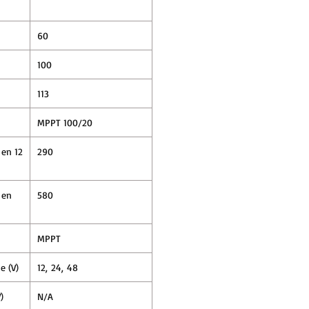
60
100
113
MPPT 100/20
 en 12
290
 en
580
MPPT
e (V)
12, 24, 48
)
N/A