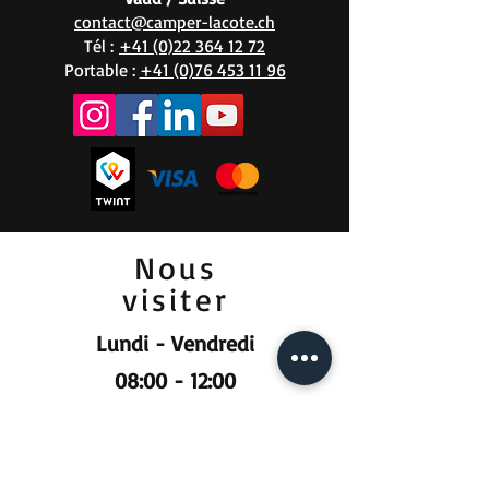
contact@camper-lacote.ch
Tél :
+41 (0)22 364 12 72
Portable :
+41 (0)76 453 11 96
Nous
visiter
Lundi - Vendredi
08:00 - 12:00
13:30 - 18:00
Samedi