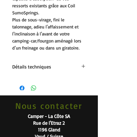
ressorts existants grâce aux Coil
SumoSprings.
Plus de sous-virage, fini le
talonnage, adieu l'affaissement et
l'inclinaison à l'avant de votre
camping-car/fourgon aménagé lors
d’un freinage ou dans un giratoire.
Détails techniques
Compatible pour porteurs Ford
Transit - Fiat Ducato - Citroën Jumper
- Peugeot Boxer
Distance entre les spirales 4,29cm -
Nous contacter
4,77cm (charge élevée)
Ne nécessite aucun entretien.
Camper - La Côte SA
Garantie à vie !
Rue de l'Etraz 2
1196 Gland
Vaud / Suisse