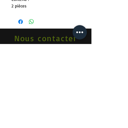
2 pièces
Nous contacter
Camper - La Côte SA
Rue de l'Etraz 2
1196 Gland
Vaud / Suisse
contact@camper-lacote.ch
Tél :
+41 (0)22 364 12 72
Portable :
+41 (0)76 453 11 96