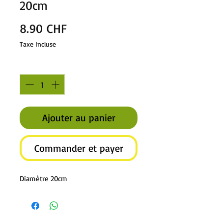
20cm
Prix
8.90 CHF
Taxe Incluse
Quantité
*
Ajouter au panier
Commander et payer
Diamètre 20cm