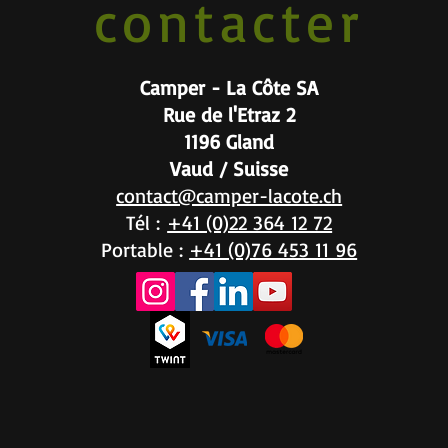
contacter
Camper - La Côte SA
Rue de l'Etraz 2
1196 Gland
Vaud / Suisse
contact@camper-lacote.ch
Tél :
+41 (0)22 364 12 72
Portable :
+41 (0)76 453 11 96