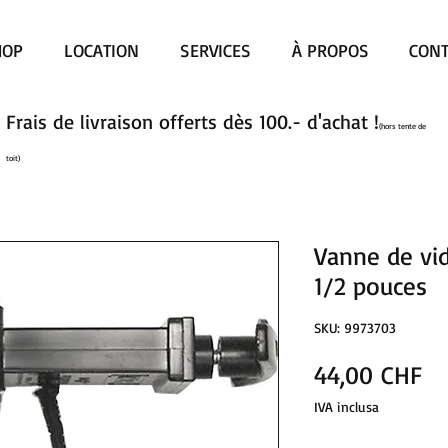
HOP
LOCATION
SERVICES
À PROPOS
CONT
Frais de livraison offerts dès 100.- d'achat !
(hors tente de
toit)
Vanne de vid
1/2 pouces
SKU: 9973703
Pr
44,00 CHF
IVA inclusa
Quantità
*