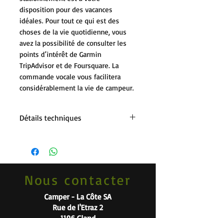
disposition pour des vacances
idéales. Pour tout ce qui est des
choses de la vie quotidienne, vous
avez la possibilité de consulter les
points d’intérêt de Garmin
TripAdvisor et de Foursquare. La
commande vocale vous facilitera
considérablement la vie de campeur.
Détails techniques
Écran tactile multitouch de
8 pouces (20,3 cm), sans cadre
Cartes 3D pour 46 pays de l’UE avec
mises à jour
Nous contacter
Tracé d’itinéraire spécifique au
véhicule pour Camper
Camper - La Côte SA
Assistant d’aide à la conduite avec
Rue de l'Etraz 2
avertissements de danger
Informations routières via DAB+
1196 Gland