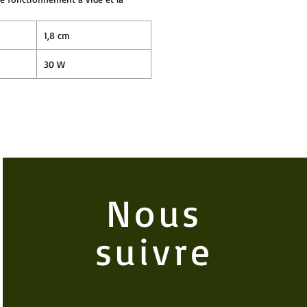
1,8 cm
30 W
Nous
suivre