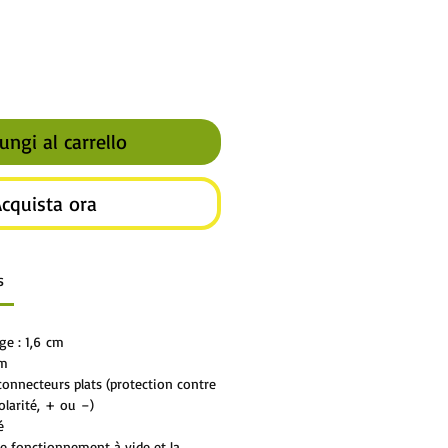
ungi al carrello
cquista ora
s
ge : 1,6 cm
cm
onnecteurs plats (protection contre
olarité, + ou –)
é
le fonctionnement à vide et la