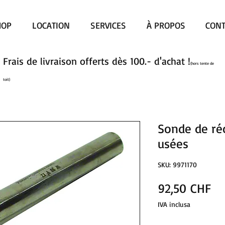
HOP
LOCATION
SERVICES
À PROPOS
CONT
Frais de livraison offerts dès 100.- d'achat !
(hors tente de
toit)
Sonde de ré
usées
SKU: 9971170
Pr
92,50 CHF
IVA inclusa
Quantità
*