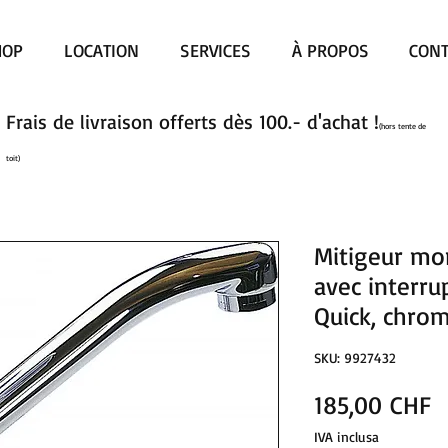
HOP
LOCATION
SERVICES
À PROPOS
CONT
Frais de livraison offerts dès 100.- d'achat !
(hors tente de
toit)
Mitigeur mo
avec interru
Quick, chro
SKU: 9927432
P
185,00 CHF
IVA inclusa