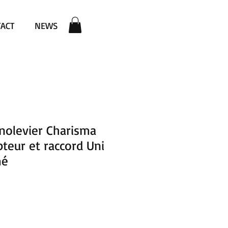
ACT
NEWS
nolevier Charisma
pteur et raccord Uni
mé
rezzo