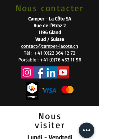
Nous contacter
Camper - La Côte SA
Rue de l'Etraz 2
1196 Gland
Vaud / Suisse
contact@camper-lacote.ch
Tél :
+41 (0)22 364 12 72
Portable :
+41 (0)76 453 11 96
Nous
visiter
Lundi - Vendredi