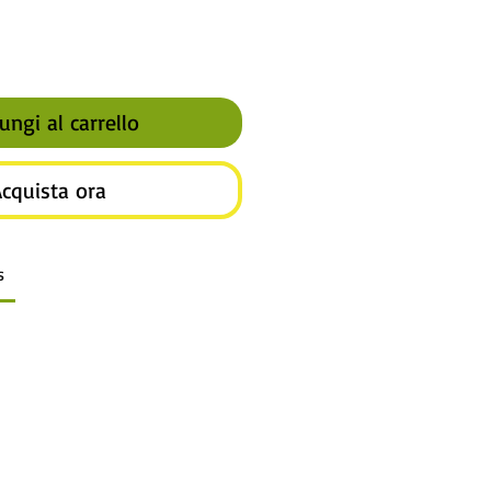
ungi al carrello
cquista ora
s