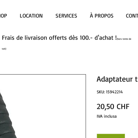
HOP
LOCATION
SERVICES
À PROPOS
CONT
Frais de livraison offerts dès 100.- d'achat !
(hors tente de
toit)
Adaptateur 
SKU: 15942214
Pr
20,50 CHF
IVA inclusa
Quantità
*