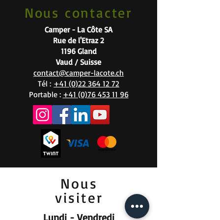
Nous contacter
Camper - La Côte SA
Rue de l'Etraz 2
1196 Gland
Vaud / Suisse
contact@camper-lacote.ch
Tél :
+41 (0)22 364 12 72
Portable :
+41 (0)76 453 11 96
Nous
visiter
Lundi - Vendredi