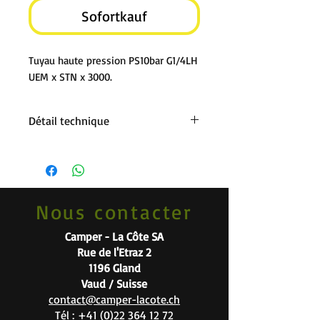
Sofortkauf
Tuyau haute pression PS10bar G1/4LH
UEM x STN x 3000.
Détail technique
300cm de long
Nous contacter
Camper - La Côte SA
Rue de l'Etraz 2
1196 Gland
Vaud / Suisse
contact@camper-lacote.ch
Tél :
+41 (0)22 364 12 72